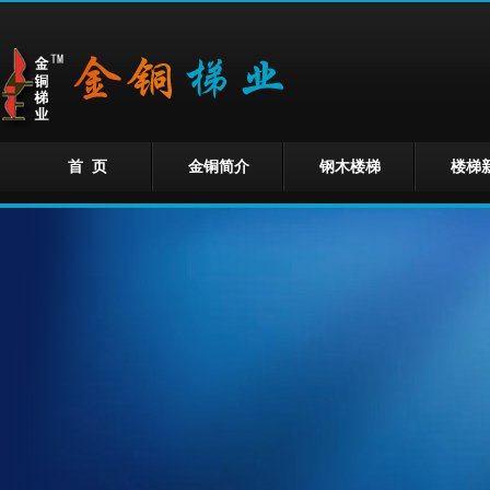
首 页
金铜简介
钢木楼梯
楼梯